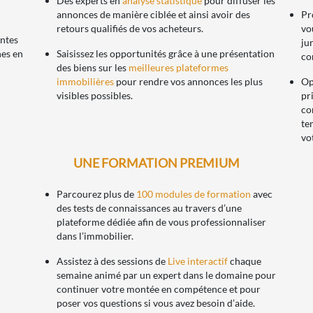
Des experts en
analyse statistique
pour diffuser les
annonces de manière ciblée et ainsi avoir des
Pr
retours qualifiés de vos acheteurs.
vo
entes
ju
es en
Saisissez les opportunités grâce à une présentation
co
des biens sur les
meilleures plateformes
immobilières
pour rendre vos annonces les plus
Op
visibles possibles.
pr
co
te
vo
UNE FORMATION PREMIUM
Parcourez plus de
100 modules de formation
avec
des tests de connaissances au travers d’une
plateforme dédiée afin de vous professionnaliser
dans l’immobilier.
Assistez à des sessions de
Live interactif
chaque
semaine animé par un expert dans le domaine pour
continuer votre montée en compétence et pour
poser vos questions si vous avez besoin d’aide.