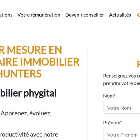
ations
Votre rémunération
Devenir conseiller
Actualités
UR MESURE EN
IRE IMMOBILIER
HUNTERS
Renseignez vos c
prendra votre dem
ilier phygital
Nom*
Apprenez, évoluez,
Prénom*
roductivité avec notre