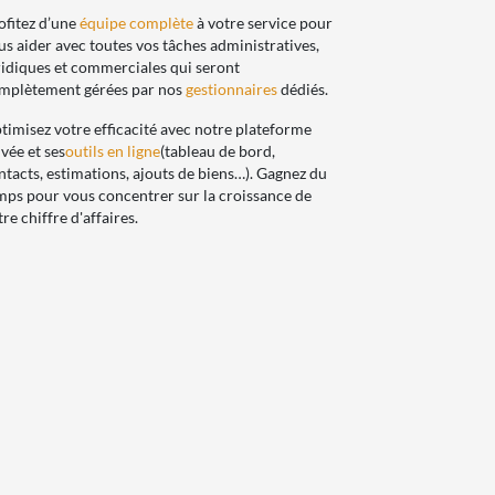
ofitez d’une
équipe complète
à votre service pour
us aider avec toutes vos tâches administratives,
ridiques et commerciales qui seront
mplètement gérées par nos
gestionnaires
dédiés.
timisez votre efficacité avec notre plateforme
ivée et ses
outils en ligne
(tableau de bord,
ntacts, estimations, ajouts de biens…). Gagnez du
mps pour vous concentrer sur la croissance de
tre chiffre d'affaires.