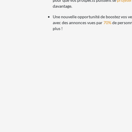
pour que vos prospects puissent se
projeter
davantage.
Une nouvelle opportunité de boostez vos v
avec des annonces vues par
70%
de personn
plus !